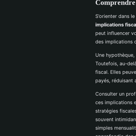
Comprendre l
S’orienter dans 
implications fisc
peut influencer v
des implications 
Une hypothèque, d
Toutefois, au-del
fiscal. Elles peu
payés, réduisant a
Consulter un pro
ces implications e
stratégies fiscal
souvent intimidan
simples mensualit