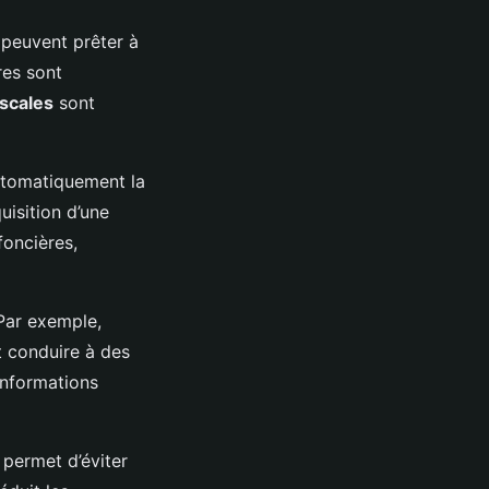
peuvent prêter à
res sont
iscales
sont
automatiquement la
uisition d’une
foncières,
Par exemple,
t conduire à des
 informations
 permet d’éviter