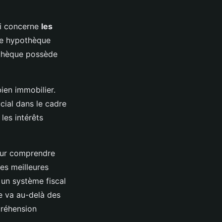
ui concerne
les
ne hypothèque
othèque possède
bien immobilier.
cial dans le cadre
les intérêts
our comprendre
les meilleures
 un système fiscal
e va au-delà des
préhension