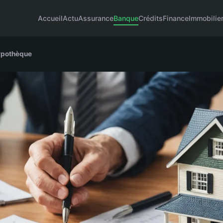
Accueil
Actu
Assurance
Banque
Crédits
Finance
Immobilie
hypothèque