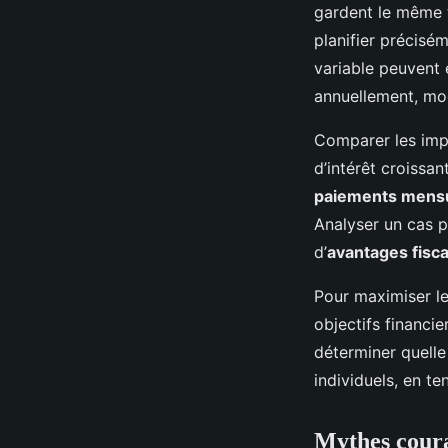
gardent le même t
planifier précisé
variable peuvent 
annuellement, mod
Comparer les impl
d’intérêt croissan
paiements mens
Analyser un cas p
d’
avantages fisc
Pour maximiser les
objectifs financie
déterminer quelle
individuels, en te
Mythes couran