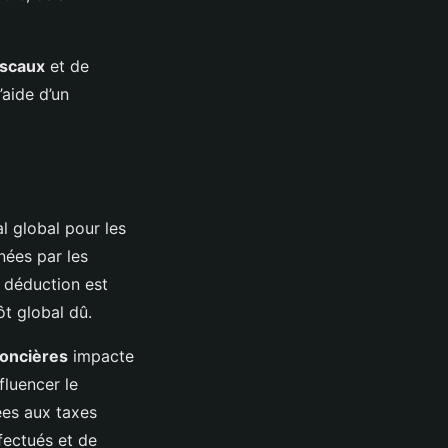
iscaux
et de
’aide d’un
l global pour les
nées par les
e déduction est
ôt global dû.
foncières
impacte
fluencer le
ées aux taxes
fectués et de