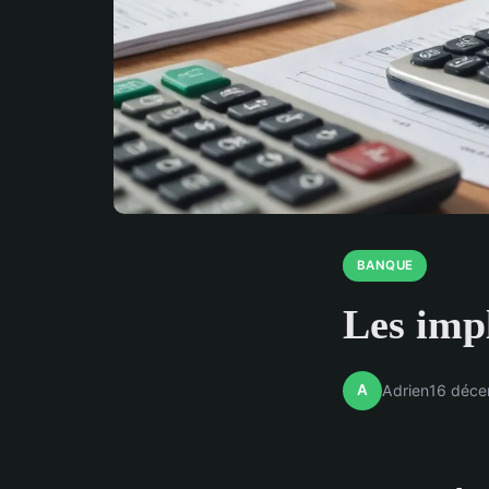
BANQUE
Les impl
A
Adrien
16 déc